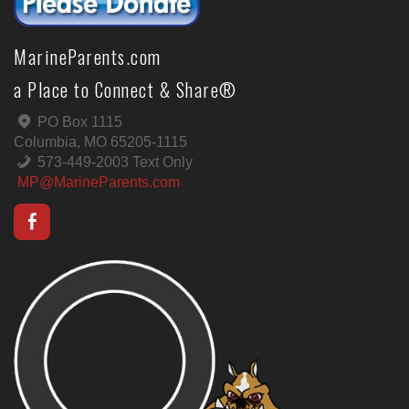
MarineParents.com
a Place to Connect & Share®
PO Box 1115
Columbia, MO 65205-1115
573-449-2003 Text Only
MP@MarineParents.com